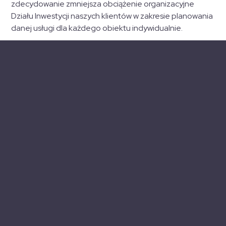
zdecydowanie zmniejsza obciążenie organizacyjne
Działu Inwestycji naszych klientów w zakresie planowania
danej usługi dla każdego obiektu indywidualnie.
Akcje zbiorcze są organizowane na terenie całej Polski.
Na czym polegają?
Działanie proaktywne w celu utrzymania lokali w jak
najlepszym stanie
Przygotowanie specjalnych kart serwisowych w
celu przekazania informacji o wykonanej usłudze i
stanie technicznym urządzeń lub lokali
Koordynowanie każdej akcji, jako oddzielnego
projektu, którym opiekuje się koordynator lub
niewielki zespół specjalistów odpowiedzialny za
ogół realizacji
Ułatwienie komunikacji między firmą a zespołem
realizującym usługę
Co zyskujesz dzięki współpracy z